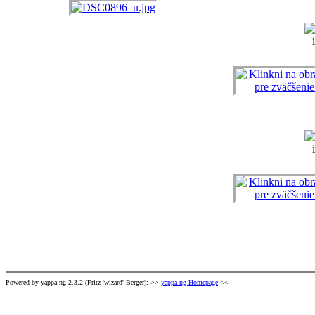
Powered by yappa-ng 2.3.2 (Fritz 'wizard' Berger): >>
yappa-ng Homepage
<<